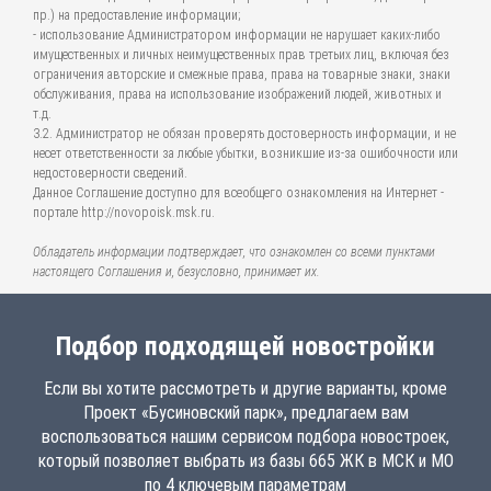
пр.) на предоставление информации;
- использование Администратором информации не нарушает каких-либо
имущественных и личных неимущественных прав третьих лиц, включая без
ограничения авторские и смежные права, права на товарные знаки, знаки
обслуживания, права на использование изображений людей, животных и
т.д.
3.2. Администратор не обязан проверять достоверность информации, и не
несет ответственности за любые убытки, возникшие из-за ошибочности или
недостоверности сведений.
Данное Соглашение доступно для всеобщего ознакомления на Интернет -
портале http://novopoisk.msk.ru.
Обладатель информации подтверждает, что ознакомлен со всеми пунктами
настоящего Соглашения и, безусловно, принимает их.
Подбор подходящей новостройки
Если вы хотите рассмотреть и другие варианты, кроме
Проект «Бусиновский парк», предлагаем вам
воспользоваться нашим сервисом подбора новостроек,
который позволяет выбрать из базы 665 ЖК в МСК и МО
по 4 ключевым параметрам