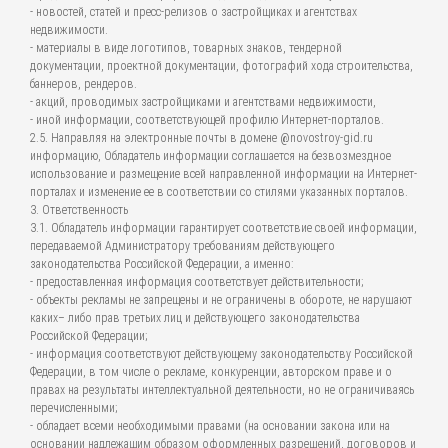
- новостей, статей и пресс-релизов о застройщиках и агентствах
недвижимости.
- материалы в виде логотипов, товарных знаков, тендерной
документации, проектной документации, фотографий хода строительства,
баннеров, рендеров.
- акций, проводимых застройщиками и агентствами недвижимости,
- иной информации, соответствующей профилю Интернет-порталов.
2.5. Направляя на электронные почты в домене @novostroy-gid.ru
информацию, Обладатель информации соглашается на безвозмездное
использование и размещение всей направленной информации на Интернет-
порталах и изменение ее в соответствии со стилями указанных порталов.
3. Ответственность
3.1. Обладатель информации гарантирует соответствие своей информации,
передаваемой Администратору требованиям действующего
законодательства Российской Федерации, а именно:
- предоставленная информация соответствует действительности;
- объекты рекламы не запрещены и не ограничены в обороте, не нарушают
каких– либо прав третьих лиц и действующего законодательства
Российской Федерации;
- информация соответствуют действующему законодательству Российской
Федерации, в том числе о рекламе, конкуренции, авторском праве и о
правах на результаты интеллектуальной деятельности, но не ограничиваясь
перечисленными;
- обладает всеми необходимыми правами (на основании закона или на
основании надлежащим образом оформленных разрешений, договоров и