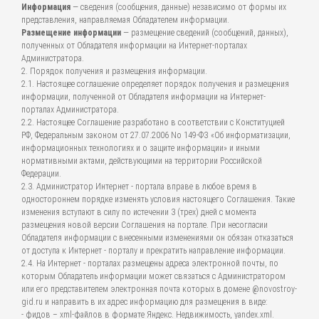
Информация
— сведения (сообщения, данные) независимо от формы их
представления, направляемая Обладателем информации.
Размещение информации
— размещение сведений (сообщений, данных),
полученных от Обладателя информации на Интернет-порталах
Администратора.
2. Порядок получения и размещения информации.
2.1. Настоящее соглашение определяет порядок получения и размещения
информации, полученной от Обладателя информации на Интернет-
порталах Администратора.
2.2. Настоящее Соглашение разработано в соответствии с Конституцией
РФ, Федеральным законом от 27.07.2006 No 149-ФЗ «Об информатизации,
информационных технологиях и о защите информации» и иными
нормативными актами, действующими на территории Российской
Федерации.
2.3. Администратор Интернет - портала вправе в любое время в
одностороннем порядке изменять условия настоящего Соглашения. Такие
изменения вступают в силу по истечении 3 (трех) дней с момента
размещения новой версии Соглашения на портале. При несогласии
Обладателя информации с внесенными изменениями он обязан отказаться
от доступа к Интернет - порталу и прекратить направление информации.
2.4. На Интернет - порталах размещены адреса электронной почты, по
которым Обладатель информации может связаться с Администратором
или его представителем электронная почта которых в домене @novostroy-
gid.ru и направить в их адрес информацию для размещения в виде:
- фидов – xml-файлов в формате Яндекс. Недвижимость, yandex.xml.