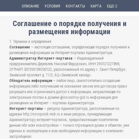
ОПИСАНИЕ
УСЛОВИЯ
КОНТАКТЫ
КАРТА
ЕЩЕ
Соглашение о порядке получения и
размещения информации
1. Термины и определения.
Соглашение
— настоящее соглашение, определяющее порядок получения и
размещения информации на Интернет-порталах Администратора.
Администратор Интернет-порталов
— Индивидуальный
предприниматель Деревлев Николай Федорович, ИНН 290121227898,
ОГРНИП 307290109200122, расположенный по адресу г. Санкт-Петербург,
Заневский проспект д. 71/2, БЦ «Заневский каскад».
Обладатель информации
— любое лицо, самостоятельно создавшее
информацию либо получившее на основании закона или договора право
разрешать или ограничивать доступ к информации, направляющее по
электронным почтам в домене @novostroy-gid.ru информацию для
размещения на Интернет – порталах Администратора.
Интернет-порталы
— ресурсы Администратора, расположенные по
адресам http://novopoisk.msk.ru и иные ресурсы, принадлежащие
Администратору интернет-порталов, предоставляющие посетителям
данные обо всех новостройках — только строящихся домах и объектах, уже
сданных в эксплуатацию и всю необходимую информацию о компаниях-
застройщиках.