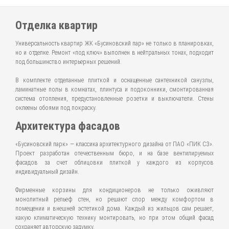
Отделка квартир
Универсальность квартир ЖК «Бусиновский пар» не только в планировках,
но и отделке. Ремонт «под ключ» выполнен в нейтральных тонах, подходит
под большинство интерьерных решений.
В комплекте отделанные плиткой и оснащенные сантехникой санузлы,
ламинатные полы в комнатах, плинтуса и подоконники, смонтированная
система отопления, предустановленные розетки и выключатели. Стены
оклеены обоями под покраску.
Архитектура фасадов
«Бусиновский парк» — классика архитектурного дизайна от ПАО «ПИК СЗ».
Проект разработан отечественным бюро, и на базе вентилируемых
фасадов за счет облицовки плиткой у каждого из корпусов
индивидуальный дизайн.
Фирменные корзины для кондиционеров не только оживляют
монолитный рельеф стен, но решают спор между комфортом в
помещении и внешней эстетикой дома. Каждый из жильцов сам решает,
какую климатическую технику монтировать, но при этом общий фасад
сохраняет авторскую задумку.