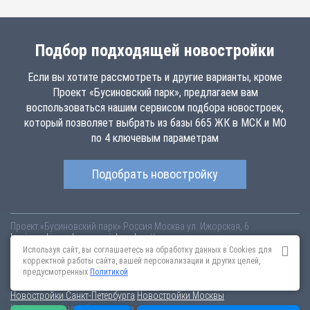
Подбор подходящей новостройки
Если вы хотите рассмотреть и другие варианты, кроме
Проект «Бусиновский парк», предлагаем вам
воспользоваться нашим сервисом подбора новостроек,
который позволяет выбрать из базы 665 ЖК в МСК и МО
по 4 ключевым параметрам
Подобрать новостройку
Проект «Бусиновский парк»
Россия
Москва
ул. Ижорская, 6
businovskiy-park.novopoisk.msk.ru
Купить квартиру в новом жилом
комплексе «Бусиновский парк» от «ПАО «ПИК-специализированный
Используя сайт, вы соглашаетесь на обработку данных в Cookies для
застройщик»» в Западном Дегунино. Квартиры различных планировок
корректной работы сайта, вашей персонализации и других целей,
от 7.13 млн рублей!
предусмотренных
Политикой
Новостройки Санкт-Петербурга
Новостройки Москвы
Информация на сайте взята из открытых источников, не является