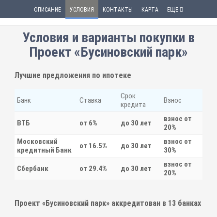
ОПИСАНИЕ
УСЛОВИЯ
КОНТАКТЫ
КАРТА
ЕЩЕ
Условия и варианты покупки в
Проект «Бусиновский парк»
Лучшие предложения по ипотеке
Срок
Банк
Ставка
Взнос
кредита
взнос от
ВТБ
от 6%
до 30 лет
20%
Московский
взнос от
от 16.5%
до 30 лет
кредитный Банк
30%
взнос от
Сбербанк
от 29.4%
до 30 лет
20%
Проект «Бусиновский парк» аккредитован в
13
банках