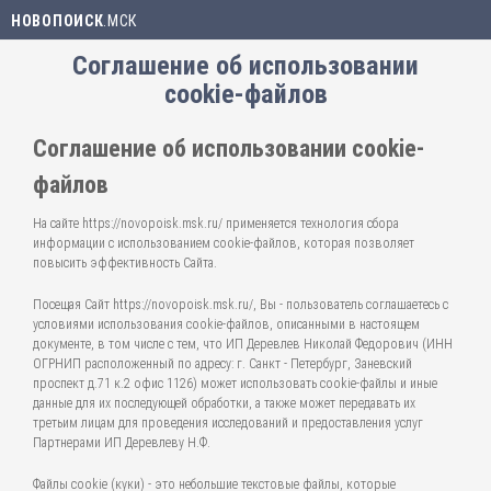
НОВОПОИСК
.МСК
Соглашение об использовании
cookie-файлов
Соглашение об использовании cookie-
файлов
На сайте https://novopoisk.msk.ru/ применяется технология сбора
информации с использованием cookie-файлов, которая позволяет
повысить эффективность Сайта.
Посещая Сайт https://novopoisk.msk.ru/, Вы - пользователь соглашаетесь с
условиями использования cookie-файлов, описанными в настоящем
документе, в том числе с тем, что ИП Деревлев Николай Федорович (ИНН
ОГРНИП расположенный по адресу: г. Санкт - Петербург, Заневский
проспект д.71 к.2 офис 1126) может использовать cookie-файлы и иные
данные для их последующей обработки, а также может передавать их
третьим лицам для проведения исследований и предоставления услуг
Партнерами ИП Деревлеву Н.Ф.
Файлы cookie (куки) - это небольшие текстовые файлы, которые